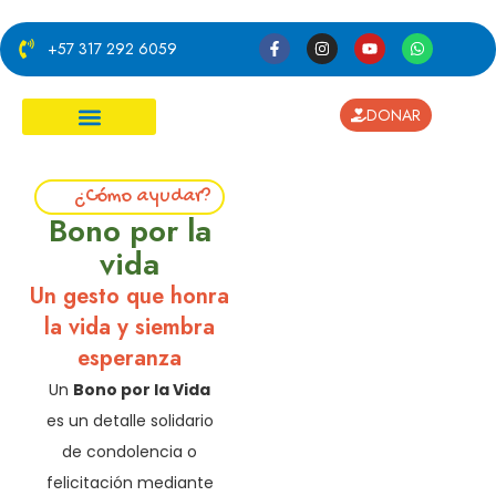
+57 317 292 6059
DONAR
¿Cómo ayudar?
¿Cómo ayudar?
Bono por la
vida
Un gesto que honra
la vida y siembra
esperanza
Un
Bono por la Vida
es un detalle solidario
de condolencia o
felicitación mediante