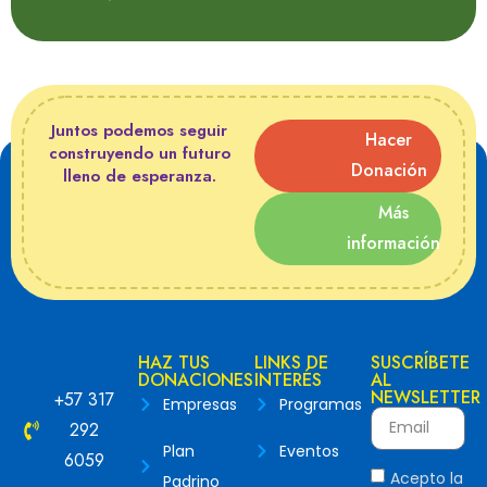
Juntos podemos seguir
Hacer
construyendo un futuro
Donación
lleno de esperanza.
Más
información
HAZ TUS
LINKS DE
SUSCRÍBETE
DONACIONES
INTERÉS
AL
NEWSLETTER
+57 317
Empresas
Programas
292
Plan
Eventos
6059
Acepto la
Padrino