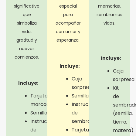
significativo
especial
memorias,
que
para
sembramos
simboliza
acompañar
vidas.
vida,
con amor y
gratitud y
esperanza.
nuevos
comienzos.
Incluye:
Incluye:
Caja
Caja
sorpresa
Incluye:
sorpresa
Kit
Tarjeta
Semilla
de
marcada
Instructivo
sembrad
Semilla
de
(semilla,
Instructivo
sembrado
tierra,
de
Tarjeta
matera)