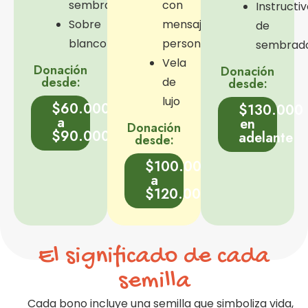
sembrado
con
Instructi
Sobre
mensaje
de
blanco
personalizado
sembrad
Vela
Donación
Donación
desde:
de
desde:
lujo
$60.000
$130.000
a
en
Donación
$90.000
adelante
desde:
$100.000
a
$120.000
El significado de cada
semilla
Cada bono incluye una semilla que simboliza vida,