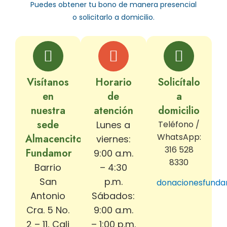
Puedes obtener tu bono de manera presencial
o solicitarlo a domicilio.
Visítanos
Horario
Solicítalo
en
de
a
nuestra
atención
domicilio
sede
Lunes a
Teléfono /
WhatsApp:
Almacencito
viernes:
316 528
Fundamor
9:00 a.m.
8330
Barrio
– 4:30
San
p.m.
donacionesfund
Antonio
Sábados:
Cra. 5 No.
9:00 a.m.
2 – 11,
Cali
– 1:00 p.m.