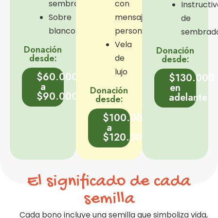
sembrado
con
Instructi
Sobre
mensaje
de
blanco
personalizado
sembrad
Vela
Donación
Donación
desde:
de
desde:
lujo
$60.000
$130.000
a
en
Donación
$90.000
adelante
desde:
$100.000
a
$120.000
El significado de cada
semilla
Cada bono incluye una semilla que simboliza vida,