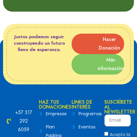
Juntos podemos seguir
Hacer
construyendo un futuro
Donación
lleno de esperanza.
Más
información
HAZ TUS
LINKS DE
SUSCRÍBETE
DONACIONES
INTERÉS
AL
NEWSLETTER
+57 317
Empresas
Programas
292
Plan
Eventos
6059
Acepto la
Padrino