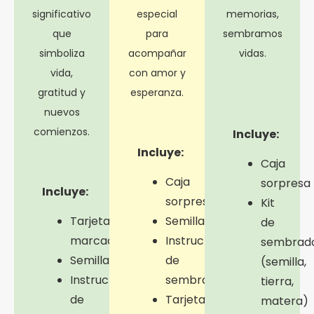
significativo
especial
memorias,
que
para
sembramos
simboliza
acompañar
vidas.
vida,
con amor y
gratitud y
esperanza.
nuevos
comienzos.
Incluye:
Incluye:
Caja
Caja
sorpresa
Incluye:
sorpresa
Kit
Tarjeta
Semilla
de
marcada
Instructivo
sembrad
Semilla
de
(semilla,
Instructivo
sembrado
tierra,
de
Tarjeta
matera)