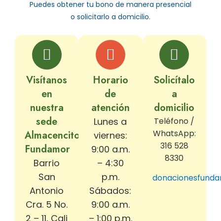
Puedes obtener tu bono de manera presencial
o solicitarlo a domicilio.
Visítanos
Horario
Solicítalo
en
de
a
nuestra
atención
domicilio
sede
Lunes a
Teléfono /
WhatsApp:
Almacencito
viernes:
316 528
Fundamor
9:00 a.m.
8330
Barrio
– 4:30
San
p.m.
donacionesfund
Antonio
Sábados:
Cra. 5 No.
9:00 a.m.
2 – 11,
Cali
– 1:00 p.m.