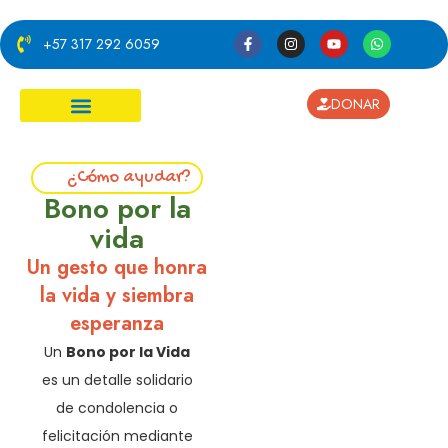
+57 317 292 6059
DONAR
¿Cómo ayudar?
¿Cómo ayudar?
Bono por la
vida
Un gesto que honra
la vida y siembra
esperanza
Un
Bono por la Vida
es un detalle solidario
de condolencia o
felicitación mediante