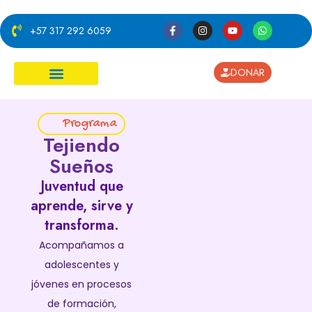
+57 317 292 6059
DONAR
¿Cómo ayudar?
Programa
Tejiendo
Sueños
Juventud que
aprende, sirve y
transforma.
Acompañamos a
adolescentes y
jóvenes en procesos
de formación,