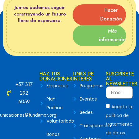
Juntos podemos seguir
Hacer
construyendo un futuro
Donación
lleno de esperanza.
Más
información
HAZ TUS
LINKS DE
SUSCRÍBETE
DONACIONES
INTERÉS
AL
NEWSLETTER
+57 317
Empresas
Programas
292
Plan
Eventos
6059
Acepto la
Padrino
Sedes
unicaciones@fundamor.org
política de
Voluntariado
tratamiento
Transparencia
de datos
Bonos