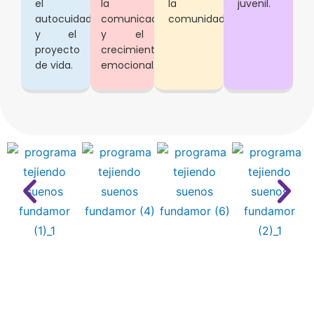
el
la
la
juvenil.
autocuidado
comunicación
comunidad.
y el
y el
proyecto
crecimiento
de vida.
emocional.