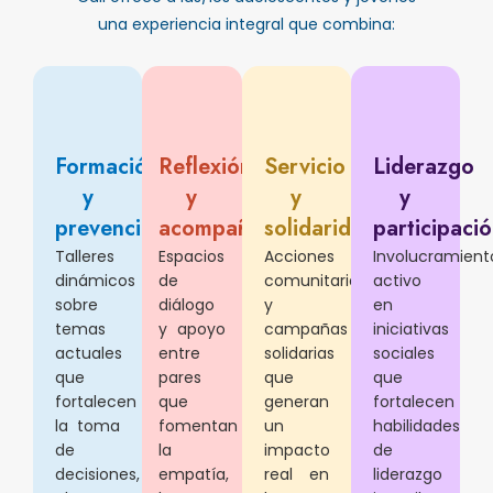
una experiencia integral que combina:
Formación
Reflexión
Servicio
Liderazgo
y
y
y
y
prevención
acompañamiento
solidaridad
participaci
Talleres
Espacios
Acciones
Involucramient
dinámicos
de
comunitarias
activo
sobre
diálogo
y
en
temas
y apoyo
campañas
iniciativas
actuales
entre
solidarias
sociales
que
pares
que
que
fortalecen
que
generan
fortalecen
la toma
fomentan
un
habilidades
de
la
impacto
de
decisiones,
empatía,
real en
liderazgo