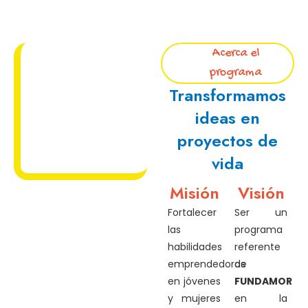
Acerca el
programa
Transformamos
ideas en
proyectos de
vida
Misión
Visión
Fortalecer
Ser un
las
programa
habilidades
referente
emprendedoras
de
en jóvenes
FUNDAMOR
y mujeres
en la