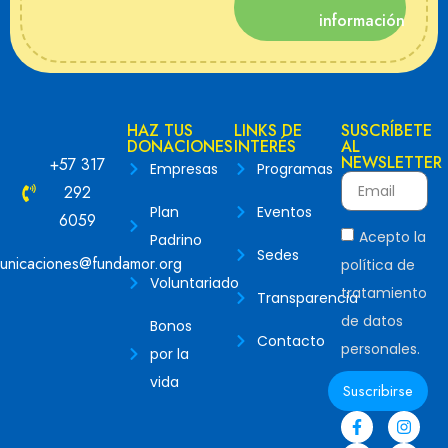
información
HAZ TUS
LINKS DE
SUSCRÍBETE
DONACIONES
INTERÉS
AL
NEWSLETTER
+57 317
Empresas
Programas
292
Plan
Eventos
6059
Acepto la
Padrino
Sedes
unicaciones@fundamor.org
política de
Voluntariado
tratamiento
Transparencia
de datos
Bonos
Contacto
personales.
por la
vida
Suscribirse