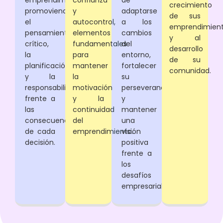
emprendimientos,
confianza
de
crecimiento
promoviendo
y
adaptarse
de sus
el
autocontrol,
a los
emprendimien
pensamiento
elementos
cambios
y al
crítico,
fundamentales
del
desarrollo
la
para
entorno,
de su
planificación
mantener
fortalecer
comunidad.
y la
la
su
responsabilidad
motivación
perseverancia
frente a
y la
y
las
continuidad
mantener
consecuencias
del
una
de cada
emprendimiento.
visión
decisión.
positiva
frente a
los
desafíos
empresariales.