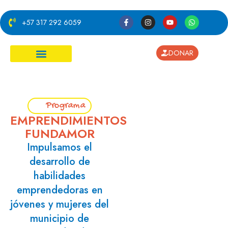
+57 317 292 6059
DONAR
¿Cómo ayudar?
Programa
EMPRENDIMIENTOS
FUNDAMOR
Impulsamos el
desarrollo de
habilidades
emprendedoras en
jóvenes y mujeres del
municipio de