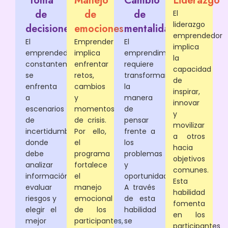
Toma
Manejo
Cambio
Liderazgo
de
de
de
El
liderazgo
decisiones
emociones
mentalidad
emprendedor
El
Emprender
El
implica
emprendedor
implica
emprendimiento
la
constantemente
enfrentar
requiere
capacidad
se
retos,
transformar
de
enfrenta
cambios
la
inspirar,
a
y
manera
innovar
escenarios
momentos
de
y
de
de crisis.
pensar
movilizar
incertidumbre
Por ello,
frente a
a otros
donde
el
los
hacia
debe
programa
problemas
objetivos
analizar
fortalece
y
comunes.
información,
el
oportunidades.
Esta
evaluar
manejo
A través
habilidad
riesgos y
emocional
de esta
fomenta
elegir el
de los
habilidad
en los
mejor
participantes,
se
participantes