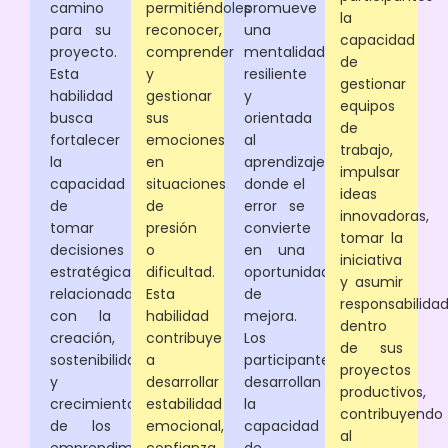
camino
permitiéndoles
promueve
la
para su
reconocer,
una
capacidad
proyecto.
comprender
mentalidad
de
Esta
y
resiliente
gestionar
habilidad
gestionar
y
equipos
busca
sus
orientada
de
fortalecer
emociones
al
trabajo,
la
en
aprendizaje,
impulsar
capacidad
situaciones
donde el
ideas
de
de
error se
innovadoras,
tomar
presión
convierte
tomar la
decisiones
o
en una
iniciativa
estratégicas
dificultad.
oportunidad
y asumir
relacionadas
Esta
de
responsabilida
con la
habilidad
mejora.
dentro
creación,
contribuye
Los
de sus
sostenibilidad
a
participantes
proyectos
y
desarrollar
desarrollan
productivos,
crecimiento
estabilidad
la
contribuyendo
de los
emocional,
capacidad
al