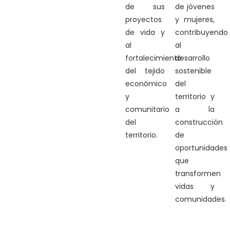
de sus
de jóvenes
proyectos
y mujeres,
de vida y
contribuyendo
al
al
fortalecimiento
desarrollo
del tejido
sostenible
económico
del
y
territorio y
comunitario
a la
del
construcción
territorio.
de
oportunidades
que
transformen
vidas y
comunidades.