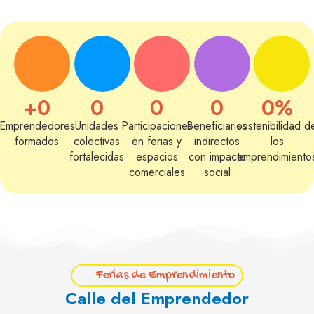
+
0
0
0
0
0
%
Emprendedores
Unidades
Participaciones
Beneficiarios
sostenibilidad d
formados
colectivas
en ferias y
indirectos
los
fortalecidas
espacios
con impacto
emprendimiento
comerciales
social
Ferias de Emprendimiento
Calle del Emprendedor