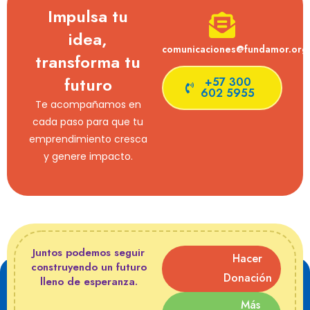
Impulsa tu
idea,
comunicaciones@fundamor.org
transforma tu
futuro
+57 300
602 5955
Te acompañamos en
cada paso para que tu
emprendimiento cresca
y genere impacto.
Juntos podemos seguir
Hacer
construyendo un futuro
Donación
lleno de esperanza.
Más